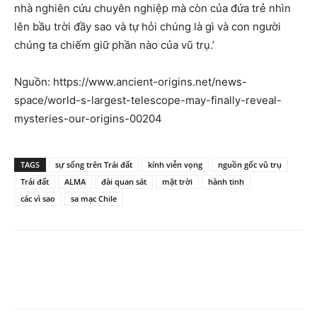
nhà nghiên cứu chuyên nghiệp mà còn của đứa trẻ nhìn
lên bầu trời đầy sao và tự hỏi chúng là gì và con người
chúng ta chiếm giữ phần nào của vũ trụ.’
Nguồn: https://www.ancient-origins.net/news-
space/world-s-largest-telescope-may-finally-reveal-
mysteries-our-origins-00204
TAGS
sự sống trên Trái đất
kính viễn vọng
nguồn gốc vũ trụ
Trái đất
ALMA
đài quan sát
mặt trời
hành tinh
các vì sao
sa mạc Chile