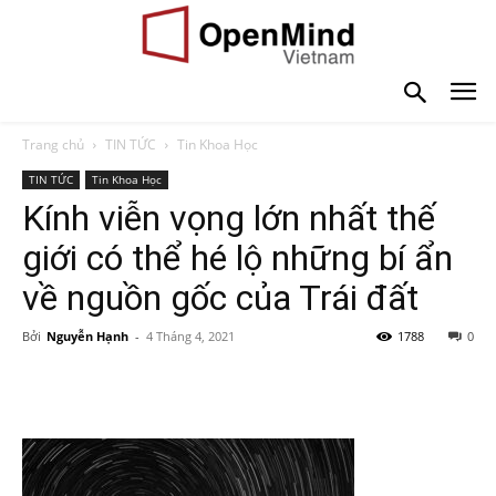
Trang chủ
TIN TỨC
Tin Khoa Học
TIN TỨC
Tin Khoa Học
Kính viễn vọng lớn nhất thế
giới có thể hé lộ những bí ẩn
về nguồn gốc của Trái đất
Bởi
Nguyễn Hạnh
-
4 Tháng 4, 2021
1788
0