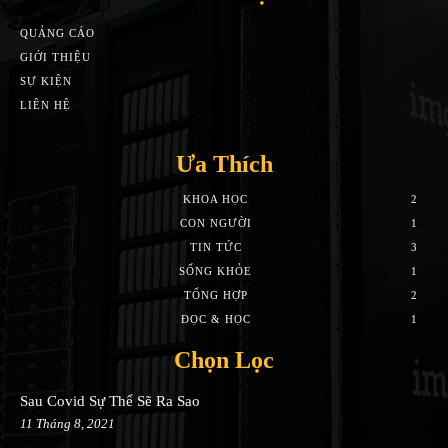
QUẢNG CÁO
GIỚI THIỆU
SỰ KIỆN
LIÊN HỆ
Ưa Thích
KHOA HỌC
2
CON NGƯỜI
1
TIN TỨC
3
SỐNG KHỎE
1
TỔNG HỢP
2
ĐỌC & HỌC
1
Chọn Lọc
Sau Covid Sự Thể Sẽ Ra Sao
11 Tháng 8, 2021