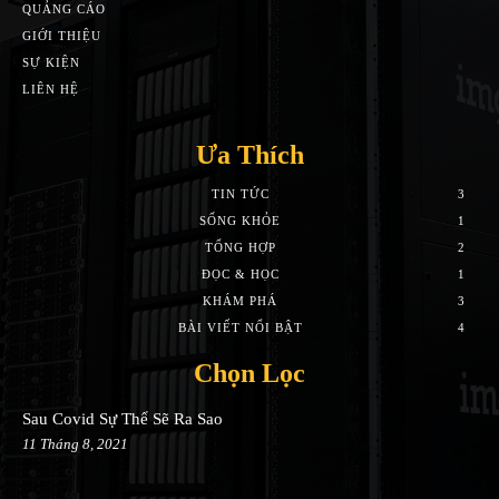
QUẢNG CÁO
GIỚI THIỆU
SỰ KIỆN
LIÊN HỆ
Ưa Thích
TIN TỨC
3
SỐNG KHỎE
1
TỔNG HỢP
2
ĐỌC & HỌC
1
KHÁM PHÁ
3
BÀI VIẾT NỔI BẬT
4
Chọn Lọc
Sau Covid Sự Thể Sẽ Ra Sao
11 Tháng 8, 2021