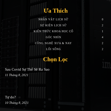
Ưa Thích
NHÂN VẬT LỊCH SỬ
0
SỰ KIỆN LỊCH SỬ
2
KIẾN THỨC KHOA HỌC CỔ
1
GÓC NHÌN
4
CÔNG NGHỆ XƯA & NAY
2
LỐI SỐNG
2
Chọn Lọc
Sau Covid Sự Thể Sẽ Ra Sao
11 Tháng 8, 2021
Tự do?
10 Tháng 8, 2021