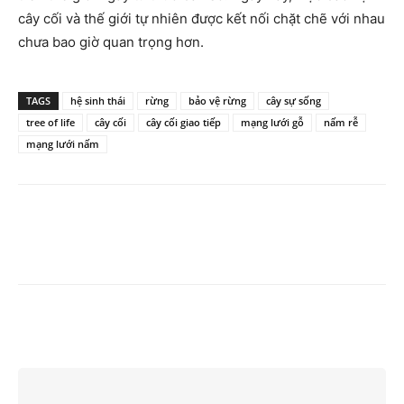
cây cối và thế giới tự nhiên được kết nối chặt chẽ với nhau
chưa bao giờ quan trọng hơn.
TAGS
hệ sinh thái
rừng
bảo vệ rừng
cây sự sống
tree of life
cây cối
cây cối giao tiếp
mạng lưới gỗ
nấm rễ
mạng lưới nấm