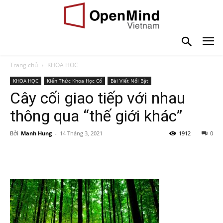
Trang chủ
KHOA HỌC
KHOA HỌC
Kiến Thức Khoa Học Cổ
Bài Viết Nổi Bật
Cây cối giao tiếp với nhau
thông qua “thế giới khác”
Bởi
Manh Hung
-
14 Tháng 3, 2021
1912
0