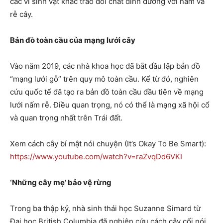
các vi sinh vật khác trao đổi chất dinh dưỡng với nấm và
rễ cây.
Bản đồ toàn cầu của mạng lưới cây
Vào năm 2019, các nhà khoa học đã bắt đầu lập bản đồ
“mạng lưới gỗ” trên quy mô toàn cầu. Kể từ đó, nghiên
cứu quốc tế đã tạo ra bản đồ toàn cầu đầu tiên về mạng
lưới nấm rễ. Điều quan trọng, nó có thể là mạng xã hội cổ
và quan trọng nhất trên Trái đất.
Xem cách cây bí mật nói chuyện (It’s Okay To Be Smart):
https://www.youtube.com/watch?v=raZvqDd6VKI
‘Những cây mẹ’ bảo vệ rừng
Trong ba thập kỷ, nhà sinh thái học Suzanne Simard từ
Đại học British Columbia đã nghiên cứu cách cây cối nói