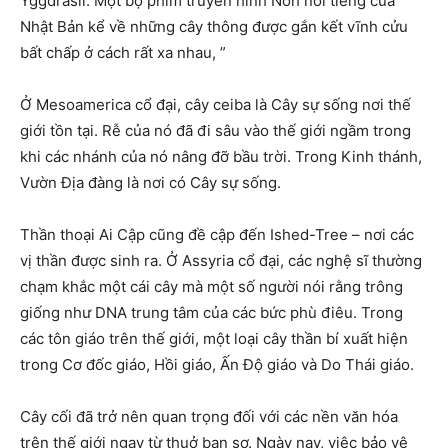
Yggdrasil. Một bộ phim truyền hình Noh nổi tiếng của
Nhật Bản kể về những cây thông được gắn kết vĩnh cửu
bất chấp ở cách rất xa nhau, ”
Ở Mesoamerica cổ đại, cây ceiba là Cây sự sống nơi thế
giới tồn tại. Rễ của nó đã đi sâu vào thế giới ngầm trong
khi các nhánh của nó nâng đỡ bầu trời. Trong Kinh thánh,
Vườn Địa đàng là nơi có Cây sự sống.
Thần thoại Ai Cập cũng đề cập đến Ished-Tree – nơi các
vị thần được sinh ra. Ở Assyria cổ đại, các nghệ sĩ thường
chạm khắc một cái cây mà một số người nói rằng trông
giống như DNA trung tâm của các bức phù điêu. Trong
các tôn giáo trên thế giới, một loại cây thần bí xuất hiện
trong Cơ đốc giáo, Hồi giáo, Ấn Độ giáo và Do Thái giáo.
Cây cối đã trở nên quan trọng đối với các nền văn hóa
trên thế giới ngay từ thuở ban sơ. Ngày nay, việc bảo vệ