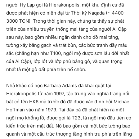
người Hy Lạp gọi là Hierakonpolis, một khu định cư đã
được phát hiện có niên đại từ Thời kỳ Naqada (~ 4400-
3000 TCN). Trong thời gian này, chúng ta thấy sự phát
triển của nhiều truyền thống mai táng của người Ai Cập
sau này, bao gồm nhiều ngăn dành cho đồ mai táng,
tường xây bằng gạch và trát bùn, các bức tranh đầy màu
sắc (chẳng hạn như T100, ngôi mộ được sơn lâu đời nhất
của Ai Cập), lớp lót và lớp phủ bằng gỗ, và quan trọng
nhất là một gò đất phía trên hố chôn.
Nhà khảo cổ học Barbara Adams đã khai quật tại
Hierakonpolis từ năm 1997, tập trung vào nghĩa trang nổi
bật có tên HK6 mà trước đó đã được xác định bởi Michael
Hoffman vào năm 1979. Tại đây bà đã phát hiện ra một
ngôi mộ khổng lồ, được gọi là T23, là ngôi mộ đầu tiên có
kiến ​​trúc trên mặt đất. Nó bao gồm cả một bức tường bao
quanh và một cấu trúc thượng tầng hình trụ phía trên lăng