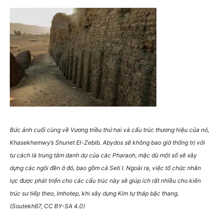
Bức ảnh cuối cùng về Vương triều thứ hai và cấu trúc thương hiệu của nó,
Khasekhemwy’s Shunet El-Zebib. Abydos sẽ không bao giờ thống trị với
tư cách là trung tâm danh dự của các Pharaoh, mặc dù một số sẽ xây
dựng các ngôi đền ở đó, bao gồm cả Seti I. Ngoài ra, việc tổ chức nhân
lực được phát triển cho các cấu trúc này sẽ giúp ích rất nhiều cho kiến ​​
trúc sư tiếp theo, Imhotep, khi xây dựng Kim tự tháp bậc thang.
(Soutekh67, CC BY-SA 4.0)