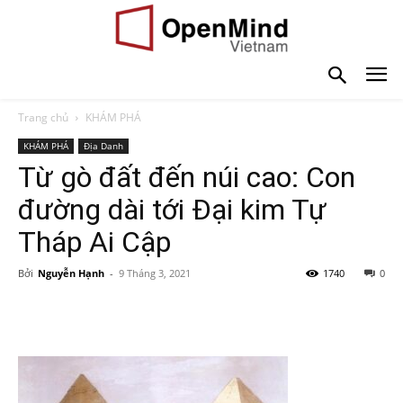
Trang chủ
KHÁM PHÁ
KHÁM PHÁ
Địa Danh
Từ gò đất đến núi cao: Con
đường dài tới Đại kim Tự
Tháp Ai Cập
Bởi
Nguyễn Hạnh
-
9 Tháng 3, 2021
1740
0