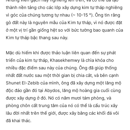
thành nền tảng cho các lớp xây dựng kim tự tháp nghiêng
vì góc của chúng tương tự nhau (~ 10-15 °). Ông tin rằng
gò đất này là nguyên mẫu của Kim tự tháp, vì nó được đặt
ở một vị trí gần giống hệt so với bức tường bao quanh của
Kim tự tháp bậc thang sau này.
Mặc dù hiếm khi được thảo luận liên quan đến sự phát
triển của kim tự tháp, Khasekhemwy là chìa khóa cho
nhiều đặc điểm sau này của chúng. Ông đã giúp thống
nhất đất nước sau một thời gian bị chia cắt, và bên cạnh
Shunet El-Zebib của mình, ông đã xây dựng một lăng mộ
độc đáo gần đó tại Abydos, lăng mộ hoàng gia cuối cùng
được xây dựng ở đó. Nó có năm mươi tám phòng, và
phòng chôn cất trung tâm của nó có thể là cấu trúc xây
lâu đời nhất trên thế giới, được xây bằng các khối đá vôi
đã khai thác.