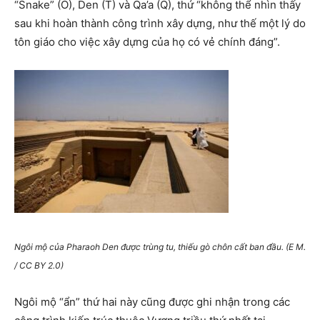
“Snake” (O), Den (T) và Qa’a (Q), thứ “không thể nhìn thấy
sau khi hoàn thành công trình xây dựng, như thế một lý do
tôn giáo cho việc xây dựng của họ có vẻ chính đáng”.
Ngôi mộ của Pharaoh Den được trùng tu, thiếu gò chôn cất ban đầu. (E M.
/ CC BY 2.0)
Ngôi mộ “ẩn” thứ hai này cũng được ghi nhận trong các