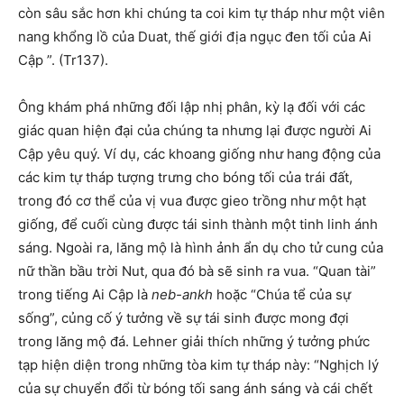
còn sâu sắc hơn khi chúng ta coi kim tự tháp như một viên
nang khổng lồ của Duat, thế giới địa ngục đen tối của Ai
Cập ”. (Tr137).
Ông khám phá những đối lập nhị phân, kỳ lạ đối với các
giác quan hiện đại của chúng ta nhưng lại được người Ai
Cập yêu quý. Ví dụ, các khoang giống như hang động của
các kim tự tháp tượng trưng cho bóng tối của trái đất,
trong đó cơ thể của vị vua được gieo trồng như một hạt
giống, để cuối cùng được tái sinh thành một tinh linh ánh
sáng. Ngoài ra, lăng mộ là hình ảnh ẩn dụ cho tử cung của
nữ thần bầu trời Nut, qua đó bà sẽ sinh ra vua. “Quan tài”
trong tiếng Ai Cập là
neb-ankh
hoặc “Chúa tể của sự
sống”, củng cố ý tưởng về sự tái sinh được mong đợi
trong lăng mộ đá. Lehner giải thích những ý tưởng phức
tạp hiện diện trong những tòa kim tự tháp này: “Nghịch lý
của sự chuyển đổi từ bóng tối sang ánh sáng và cái chết