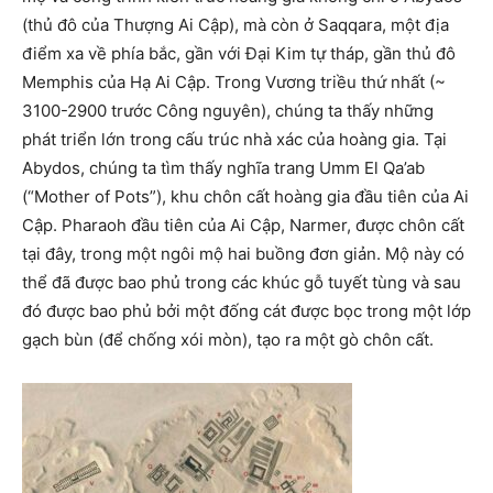
(thủ đô của Thượng Ai Cập), mà còn ở Saqqara, một địa
điểm xa về phía bắc, gần với Đại Kim tự tháp, gần thủ đô
Memphis của Hạ Ai Cập. Trong Vương triều thứ nhất (~
3100-2900 trước Công nguyên), chúng ta thấy những
phát triển lớn trong cấu trúc nhà xác của hoàng gia. Tại
Abydos, chúng ta tìm thấy nghĩa trang Umm El Qa’ab
(“Mother of Pots”), khu chôn cất hoàng gia đầu tiên của Ai
Cập. Pharaoh đầu tiên của Ai Cập, Narmer, được chôn cất
tại đây, trong một ngôi mộ hai buồng đơn giản. Mộ này có
thể đã được bao phủ trong các khúc gỗ tuyết tùng và sau
đó được bao phủ bởi một đống cát được bọc trong một lớp
gạch bùn (để chống xói mòn), tạo ra một gò chôn cất.