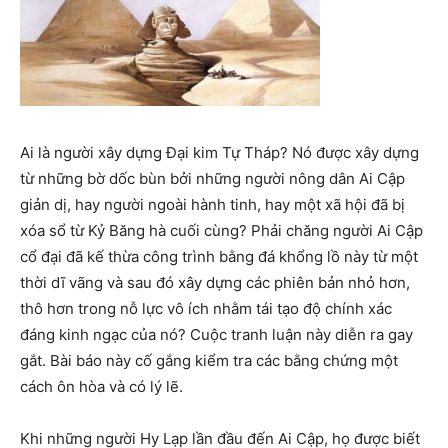
Ai là người xây dựng Đại kim Tự Tháp? Nó được xây dựng
từ những bờ dốc bùn bởi những người nông dân Ai Cập
giản dị, hay người ngoài hành tinh, hay một xã hội đã bị
xóa sổ từ ​​Kỷ Băng hà cuối cùng? Phải chăng người Ai Cập
cổ đại đã kế thừa công trình bằng đá khổng lồ này từ một
thời dĩ vãng và sau đó xây dựng các phiên bản nhỏ hơn,
thô hơn trong nỗ lực vô ích nhằm tái tạo độ chính xác
đáng kinh ngạc của nó? Cuộc tranh luận này diễn ra gay
gắt. Bài báo này cố gắng kiểm tra các bằng chứng một
cách ôn hòa và có lý lẽ.
Khi những người Hy Lạp lần đầu đến Ai Cập, họ được biết