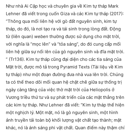
Như nhà Ai Cập học và chuyên gia về Kim tự tháp Mark
Lehner đã viết trong cuốn Giza và các Kim tự tháp (2017):
“Thông qua mối liên hệ với gò đất nguyên sinh, kim tự
tháp, do đó, là nơi tạo ra và tái sinh trong lòng đất. Động
từ (liên quan)
weben
thường được sử dụng cho mặt trời,
với nghĩa là “mọc lên” và “tỏa sáng”, do đó cung cấp mối
liên hệ giữa sự nổi lên của gò nguyên sinh và đĩa mặt trời.
” (Tr136). Kim tự tháp cũng đại diện cho các tia sáng của
Mặt trời, được mô tả trong Pyramid Texts (Tài liệu về Kim
tự tháp) như một đoạn đường đưa nhà vua lên trời. Chúng
ta có thể theo dõi mối quan hệ chặt chẽ giữa sự thống trị
ngày càng tăng của việc thờ mặt trời của Heliopolis ở
Vương triều thứ tư và sự phát triển của các mặt thẳng trên
các kim tự tháp. Như Lehner đã viết: “Kim tự tháp thể hiện
một nghịch lý. Một mặt, nó là gò nguyên sinh, một hình
ảnh truyền tải toàn bộ khối lượng vật chất tạo thành; mặt
khác, nó là ánh sáng phi vật chất. Quan điểm này thậm chí