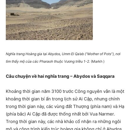
Nghĩa trang Hoàng gia tại Abydos, Umm El Qa’ab (“Mother of Pots”), nơi
tìm thấy mộ của các Pharaoh thuộc Vương triều 1-2.
(Markh )
Câu chuyện về hai nghĩa trang – Abydos và Saqqara
Khoảng thời gian năm 3100 trước Công nguyên vẫn là một
khoảng thời gian bí ẩn trong lịch sử Ai Cập, nhưng chính
trong thời gian này, các vùng đất Thượng (phía nam) và Hạ
(phía bắc) Ai Cập đã được thống nhất bởi Vua Narmer.
Trong thời gian này, các nhà khảo cổ nhận ra những ngôi
mộ và công trình kiến ​​trúc hoàng gia không chỉ ở Abydos