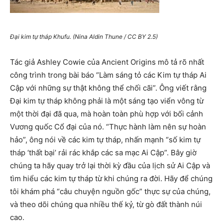
Đại kim tự tháp Khufu. (Nina Aldin Thune / CC BY 2.5)
Tác giả Ashley Cowie của Ancient Origins mô tả rõ nhất
công trình trong bài báo “Làm sáng tỏ các Kim tự tháp Ai
Cập với những sự thật không thể chối cãi”. Ông viết rằng
Đại kim tự tháp không phải là một sáng tạo viển vông từ
một thời đại đã qua, mà hoàn toàn phù hợp với bối cảnh
Vương quốc Cổ đại của nó. “Thực hành làm nên sự hoàn
hảo”, ông nói về các kim tự tháp, nhấn mạnh “số kim tự
tháp ‘thất bại’ rải rác khắp các sa mạc Ai Cập”. Bây giờ
chúng ta hãy quay trở lại thời kỳ đầu của lịch sử Ai Cập và
tìm hiểu các kim tự tháp từ khi chúng ra đời. Hãy để chúng
tôi khám phá “câu chuyện nguồn gốc” thực sự của chúng,
và theo dõi chúng qua nhiều thế kỷ, từ gò đất thành núi
cao.