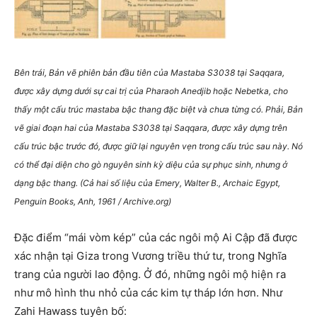
Bên trái, Bản vẽ phiên bản đầu tiên của Mastaba S3038 tại Saqqara,
được xây dựng dưới sự cai trị của Pharaoh Anedjib hoặc Nebetka, cho
thấy một cấu trúc mastaba bậc thang đặc biệt và chưa từng có. Phải, Bản
vẽ giai đoạn hai của Mastaba S3038 tại Saqqara, được xây dựng trên
cấu trúc bậc trước đó, được giữ lại nguyên vẹn trong cấu trúc sau này. Nó
có thể đại diện cho gò nguyên sinh kỳ diệu của sự phục sinh, nhưng ở
dạng bậc thang. (Cả hai số liệu của Emery, Walter B., Archaic Egypt,
Penguin Books, Anh, 1961 / Archive.org)
Đặc điểm “mái vòm kép” của các ngôi mộ Ai Cập đã được
xác nhận tại Giza trong Vương triều thứ tư, trong Nghĩa
trang của người lao động. Ở đó, những ngôi mộ hiện ra
như mô hình thu nhỏ của các kim tự tháp lớn hơn. Như
Zahi Hawass tuyên bố: