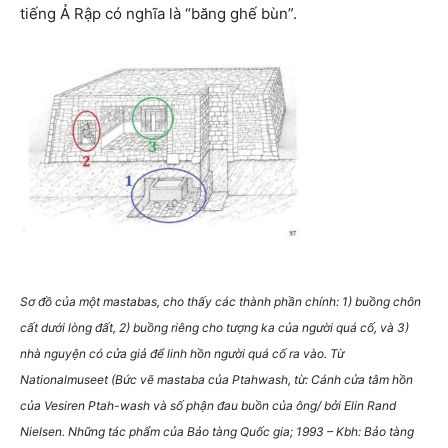
tiếng Ả Rập có nghĩa là “băng ghế bùn”.
Sơ đồ của một mastabas, cho thấy các thành phần chính: 1) buồng chôn
cất dưới lòng đất, 2) buồng riêng cho tượng ka của người quá cố, và 3)
nhà nguyện có cửa giả để linh hồn người quá cố ra vào. Từ
Nationalmuseet (Bức vẽ mastaba của Ptahwash, từ: Cánh cửa tâm hồn
của Vesiren Ptah-wash và số phận đau buồn của ông/ bởi Elin Rand
Nielsen. Những tác phẩm của Bảo tàng Quốc gia; 1993 – Kbh: Bảo tàng