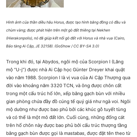
Hình ảnh của thần diều hâu Horus, được tạo hình bằng đồng có đầu và
chùm vàng; được phát hiện trên một gò đất thiêng tại Nekhen
(Hierakonpolis), nó đã giúp kết nối gò đất với Horus và nhà vua (Cairo,
Bảo tàng Ai Cập, JE 32158). (GoShow / CC BY-SA 3.0)
Trong khi đó, tại Abydos, ngôi mộ của Scorpion I (Lăng
mộ “U-j”) được nhà Ai Cập học Günter Dreyer khai quật
vào năm 1988. Scorpion I là vị vua của Ai Cập Thượng qua
đời vào khoảng năm 3320 TCN, và ông được chôn cất
trong một cấu trúc hố lớn, xếp bằng gạch bùn với nhiều
gian phòng chứa đầy đồ cúng tế quý giá như ngà voi. Ngôi
mộ dường như được bao phủ bởi các khúc gỗ tuyết tùng
và có thể là một mô đất lớn. Cuối cùng, những đống cát
trên hố chôn này được bao phủ bởi cấu trúc thượng tầng
bằng gạch bùn được gọi là
mastabas
, được đặt tên theo từ