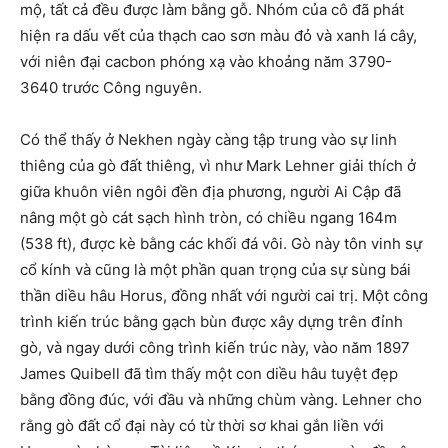
mộ, tất cả đều được làm bằng gỗ. Nhóm của cô đã phát
hiện ra dấu vết của thạch cao sơn màu đỏ và xanh lá cây,
với niên đại cacbon phóng xạ vào khoảng năm 3790-
3640 trước Công nguyên.
Có thể thấy ở Nekhen ngày càng tập trung vào sự linh
thiêng của gò đất thiêng, vì như Mark Lehner giải thích ở
giữa khuôn viên ngôi đền địa phương, người Ai Cập đã
nâng một gò cát sạch hình tròn, có chiều ngang 164m
(538 ft), được kè bằng các khối đá vôi. Gò này tôn vinh sự
cổ kính và cũng là một phần quan trọng của sự sùng bái
thần diều hâu Horus, đồng nhất với người cai trị. Một công
trình kiến ​​trúc bằng gạch bùn được xây dựng trên đỉnh
gò, và ngay dưới công trình kiến ​​trúc này, vào năm 1897
James Quibell đã tìm thấy một con diều hâu tuyệt đẹp
bằng đồng đúc, với đầu và những chùm vàng. Lehner cho
rằng gò đất cổ đại này có từ thời sơ khai gắn liền với