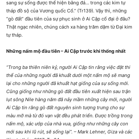
sang sự sống được thể hiện bằng đá… trong các kim tự
tháp đồ sộ của Vương quốc Cổ.” (Tr139). Vậy thì, những
“gò đất” đầu tiên của sự phục sinh ở Ai Cập cổ đại ở đâu?
Thật ngạc nhiên, chúng cách xa hàng trăm dặm từ Đại kim
tự tháp.
Những nấm mộ đầu tiên – Ai Cập trước khi thống nhất
“Trong ba thiên niên kỷ, người Ai Cập tin rằng việc đặt thi
thể của những người đã khuất dưới một nấm mộ sẽ mang
lại cho những người đã khuất hạt giống của sự sống mới.
Cũng giống như những gò đất đầu tiên xuất hiện sau trận
lụt sông Nile hàng năm đã nảy mầm những cây mới, người
Ai Cập tin rằng gò đất nguyên sinh tượng trưng cho sự
màu mỡ mà từ đó vạn vật đều phát triển. Được trồng trong
nấm mộ, xác ướp của nhà vua, giống như những cây con
mới sau khi lũ rút, sẽ sống lại”. – Mark Lehner, Giza và các