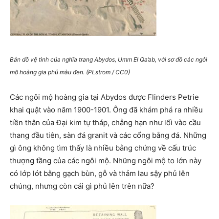
Bản đồ vệ tinh của nghĩa trang Abydos, Umm El Qa’ab, với sơ đồ các ngôi
mộ hoàng gia phủ màu đen. (PLstrom / CC0)
Các ngôi mộ hoàng gia tại Abydos được Flinders Petrie
khai quật vào năm 1900-1901. Ông đã khám phá ra nhiều
tiền thân của Đại kim tự tháp, chẳng hạn như lối vào cầu
thang đầu tiên, sàn đá granit và các cổng bằng đá. Những
gì ông không tìm thấy là nhiều bằng chứng về cấu trúc
thượng tầng của các ngôi mộ. Những ngôi mộ to lớn này
có lớp lót bằng gạch bùn, gỗ và thảm lau sậy phủ lên
chúng, nhưng còn cái gì phủ lên trên nữa?