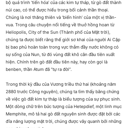
bộ quá trình ‘tiến hóa’ của các kim tự tháp, từ gò đất thành
núi cao, có thể được hiểu trong bối cảnh thần thoại.
Chúng là nơi thăng thiên và ‘biến hình’ của một vị thần-
vua. Trong câu chuyện nổi tiếng về thuở hồng hoan từ
Heliopolis, City of the Sun (Thành phố của Mặt trời),
chúng ta được biết rằng thế giới sơ khai của người Ai Cập
bị bao phủ hoàn toàn trong vực thẳm đầy nước không có
sự sống của Nun, từ đó vùng đất khô cằn đầu tiên xuất
hiện. Chính trên gò đất đầu tiên này, hay còn gọi là
benben, thần Atum đã “tự ra đời”.
Trong thời kỳ đầu của Vương triều thứ hai (khoảng năm
2880 trước Công nguyên), chúng ta tìm thấy bằng chứng
về việc gò đất kim tự tháp là biểu tượng của sự phục sinh.
Một dòng chữ trên bức tượng của Hetepdief, một linh mục
Memphite, mô tả hai gò đất nguyên sinh được đặt bởi các
đĩa năng lượng mặt trời, chúng được vây quanh bởi những