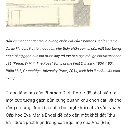
Bản vẽ mặt cắt ngang qua buồng chôn cất của Pharaoh Djet (Lăng mộ
Z), do Flinders Petrie thực hiện, cho thấy phần còn lại của một bức tường
chắn bằng gạch bùn mà trước đây có thể bao bọc một gò cát và sỏi chôn
cất. (Petrie, W.M.F. The Royal Tomb of the First Dynasty, 1900-1901,
Phần I & II, Cambridge University Press, 2014, xuất bản lần đầu vào năm
1901
).
Trong lăng mộ của Pharaoh Djet, Petrie đã phát hiện ra
một bức tường gạch bùn xung quanh khu chôn cất, và cho
rằng nó từng được bao phủ bởi một khối cát và sỏi. Nhà Ai
Cập học Eva-Maria Engel đề cập đến một khối đất “thứ
hai” được phát hiện trong các ngôi mộ của Aha (B15),