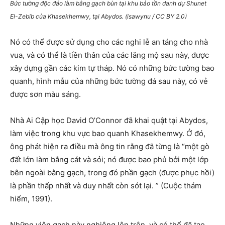
Bức tường độc đáo làm bằng gạch bùn tại khu bảo tồn danh dự Shunet
El-Zebib của Khasekhemwy, tại Abydos. (isawynu / CC BY 2.0)
Nó có thể được sử dụng cho các nghi lễ an táng cho nhà
vua, và có thể là tiền thân của các lăng mộ sau này, được
xây dựng gần các kim tự tháp. Nó có những bức tường bao
quanh, hình mẫu của những bức tường đá sau này, có vẻ
được sơn màu sáng.
Nhà Ai Cập học David O’Connor đã khai quật tại Abydos,
làm việc trong khu vực bao quanh Khasekhemwy. Ở đó,
ông phát hiện ra điều mà ông tin rằng đã từng là “một gò
đất lớn làm bằng cát và sỏi; nó được bao phủ bởi một lớp
bên ngoài bằng gạch, trong đó phần gạch (được phục hồi)
là phần thấp nhất và duy nhất còn sót lại. ” (Cuộc thám
hiểm, 1991).
Những viên gạch này nghiêng lên trên, và có thể đã tạo