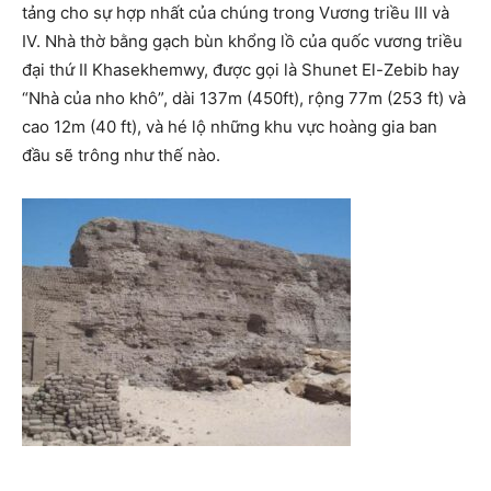
tảng cho sự hợp nhất của chúng trong Vương triều III và
IV. Nhà thờ bằng gạch bùn khổng lồ của quốc vương triều
đại thứ II Khasekhemwy, được gọi là Shunet El-Zebib hay
“Nhà của nho khô”, dài 137m (450ft), rộng 77m (253 ft) và
cao 12m (40 ft), và hé lộ những khu vực hoàng gia ban
đầu sẽ trông như thế nào.