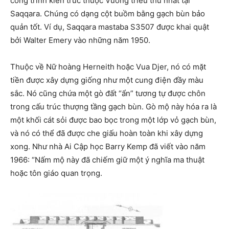
công trình kiến ​​trúc thuộc Vương triều thứ nhất tại
Saqqara. Chúng có dạng cột buồm bằng gạch bùn bảo
quản tốt. Ví dụ, Saqqara mastaba S3507 được khai quật
bởi Walter Emery vào những năm 1950.
Thuộc về Nữ hoàng Herneith hoặc Vua Djer, nó có mặt
tiền được xây dựng giống như một cung điện đầy màu
sắc. Nó cũng chứa một gò đất “ẩn” tương tự được chôn
trong cấu trúc thượng tầng gạch bùn. Gò mộ này hóa ra là
một khối cát sỏi được bao bọc trong một lớp vỏ gạch bùn,
và nó có thể đã được che giấu hoàn toàn khi xây dựng
xong. Như nhà Ai Cập học Barry Kemp đã viết vào năm
1966: “Nấm mộ này đã chiếm giữ một ý nghĩa ma thuật
hoặc tôn giáo quan trọng.