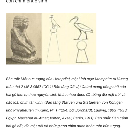
con chim phục sinh.
Bên trái: Một bức tượng của Hetepdief, một Linh mục Memphite từ Vương
triều thứ 2 (JE 34557 (CG 1) Bảo tàng Cổ vật Cairo) mang dòng chữ của
hai gò kim tự tháp nguyên sinh khác nhau được đặt bằng đĩa mặt trời và
các loài chim tâm linh. (Bảo tàng Statuen und Statuetten von Königen
und Privatleuten im Kairo, Nr. 1-1294, bởi Borchardt, Ludwig, 1863-1938;
Egypt. Maslahat al-Athar; Volten, Aksel, Berlin, 1911). Bên phải: Cận cảnh
hai gò đất, đĩa mặt trời và những con chim được khắc trên bức tượng.