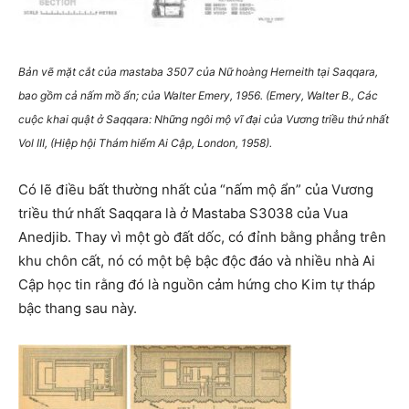
Bản vẽ mặt cắt của mastaba 3507 của Nữ hoàng Herneith tại Saqqara,
bao gồm cả nấm mồ ẩn; của Walter Emery, 1956. (Emery, Walter B., Các
cuộc khai quật ở Saqqara: Những ngôi mộ vĩ đại của Vương triều thứ nhất
Vol III, (Hiệp hội Thám hiểm Ai Cập, London, 1958).
Có lẽ điều bất thường nhất của “nấm mộ ẩn” của Vương
triều thứ nhất Saqqara là ở Mastaba S3038 của Vua
Anedjib. Thay vì một gò đất dốc, có đỉnh bằng phẳng trên
khu chôn cất, nó có một bệ bậc độc đáo và nhiều nhà Ai
Cập học tin rằng đó là nguồn cảm hứng cho Kim tự tháp
bậc thang sau này.