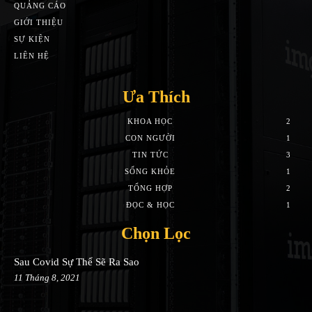
QUẢNG CÁO
GIỚI THIỆU
SỰ KIỆN
LIÊN HỆ
Ưa Thích
KHOA HỌC
2
CON NGƯỜI
1
TIN TỨC
3
SỐNG KHỎE
1
TỔNG HỢP
2
ĐỌC & HỌC
1
Chọn Lọc
Sau Covid Sự Thể Sẽ Ra Sao
11 Tháng 8, 2021