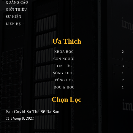
QUẢNG CÁO
GIỚI THIỆU
SỰ KIỆN
LIÊN HỆ
Ưa Thích
KHOA HỌC
2
CON NGƯỜI
1
TIN TỨC
3
SỐNG KHỎE
1
TỔNG HỢP
2
ĐỌC & HỌC
1
Chọn Lọc
Sau Covid Sự Thể Sẽ Ra Sao
11 Tháng 8, 2021