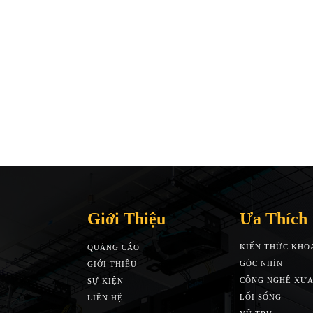
Giới Thiệu
Ưa Thích
KIẾN THỨC KHO
QUẢNG CÁO
GÓC NHÌN
GIỚI THIỆU
CÔNG NGHỆ XƯA
SỰ KIỆN
LỐI SỐNG
LIÊN HỆ