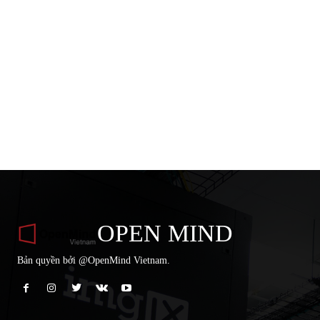
OPEN MIND
Bản quyền bởi @OpenMind Vietnam.