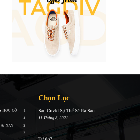
Chọn Lọc
Sau Covid Sự Thể Sẽ Ra Sao
A HỌC CỔ
1
11 Tháng 8, 2021
4
 & NAY
2
2
Tự do?