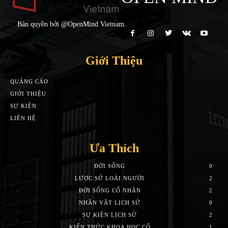
Bản quyền bởi @OpenMind Vietnam.
Giới Thiệu
QUẢNG CÁO
GIỚI THIỆU
SỰ KIỆN
LIÊN HỆ
Ưa Thích
ĐỜI SỐNG
0
LƯỢC SỬ LOÀI NGƯỜI
2
ĐỜI SỐNG CỔ NHÂN
2
NHÂN VẬT LỊCH SỬ
0
SỰ KIỆN LỊCH SỬ
2
KIẾN THỨC KHOA HỌC CỔ
1