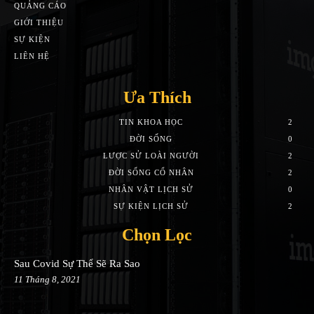
QUẢNG CÁO
GIỚI THIỆU
SỰ KIỆN
LIÊN HỆ
Ưa Thích
TIN KHOA HỌC
2
ĐỜI SỐNG
0
LƯỢC SỬ LOÀI NGƯỜI
2
ĐỜI SỐNG CỔ NHÂN
2
NHÂN VẬT LỊCH SỬ
0
SỰ KIỆN LỊCH SỬ
2
Chọn Lọc
Sau Covid Sự Thể Sẽ Ra Sao
11 Tháng 8, 2021