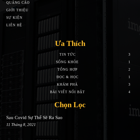
QUẢNG CÁO
GIỚI THIỆU
SỰ KIỆN
LIÊN HỆ
Ưa Thích
TIN TỨC
3
SỐNG KHỎE
1
TỔNG HỢP
2
ĐỌC & HỌC
1
KHÁM PHÁ
3
BÀI VIẾT NỔI BẬT
4
Chọn Lọc
Sau Covid Sự Thể Sẽ Ra Sao
11 Tháng 8, 2021