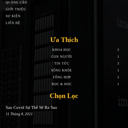
QUẢNG CÁO
GIỚI THIỆU
SỰ KIỆN
LIÊN HỆ
Ưa Thích
KHOA HỌC
2
CON NGƯỜI
1
TIN TỨC
3
SỐNG KHỎE
1
TỔNG HỢP
2
ĐỌC & HỌC
1
Chọn Lọc
Sau Covid Sự Thể Sẽ Ra Sao
11 Tháng 8, 2021