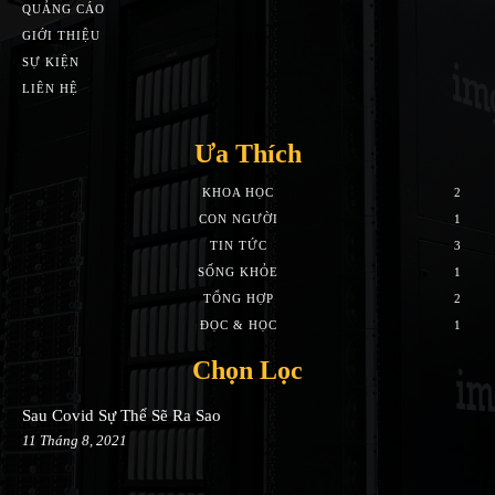
QUẢNG CÁO
GIỚI THIỆU
SỰ KIỆN
LIÊN HỆ
Ưa Thích
KHOA HỌC
2
CON NGƯỜI
1
TIN TỨC
3
SỐNG KHỎE
1
TỔNG HỢP
2
ĐỌC & HỌC
1
Chọn Lọc
Sau Covid Sự Thể Sẽ Ra Sao
11 Tháng 8, 2021