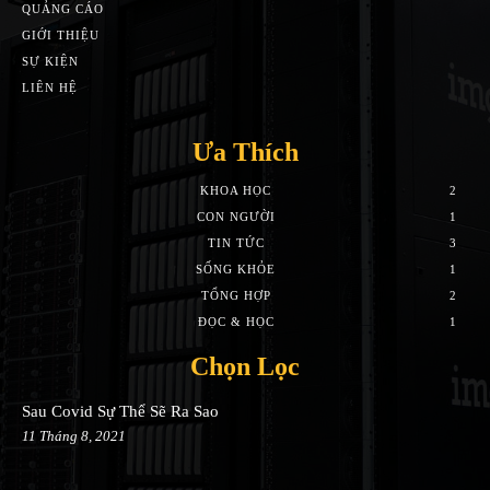
QUẢNG CÁO
GIỚI THIỆU
SỰ KIỆN
LIÊN HỆ
Ưa Thích
KHOA HỌC
2
CON NGƯỜI
1
TIN TỨC
3
SỐNG KHỎE
1
TỔNG HỢP
2
ĐỌC & HỌC
1
Chọn Lọc
Sau Covid Sự Thể Sẽ Ra Sao
11 Tháng 8, 2021