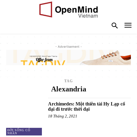
- Advertisement -
TAG
Alexandria
Archimedes: Một thiên tài Hy Lạp cổ
đại đi trước thời đại
18 Tháng 2, 2021
ĐỜI SỐNG CỔ
NHÂN