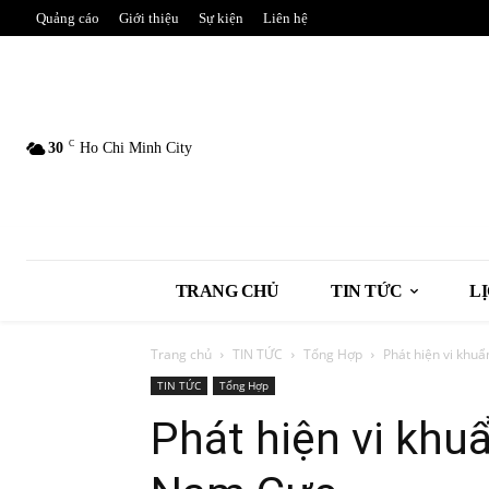
Quảng cáo
Giới thiệu
Sự kiện
Liên hệ
C
30
Ho Chi Minh City
TRANG CHỦ
TIN TỨC
L
Trang chủ
TIN TỨC
Tổng Hợp
Phát hiện vi khuẩ
TIN TỨC
Tổng Hợp
Phát hiện vi khuẩ