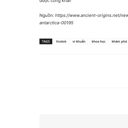
được công khai!
Nguồn:
https://www.ancient-origins.net/n
antarctica-00195
TAGS
Vostok
vi khuẩn
khoa học
khám phá