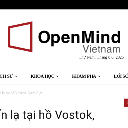
Thứ Năm, Tháng 8 6, 2026
ỊCH SỬ
KHOA HỌC
KHÁM PHÁ
LỐI S
n lạ tại hồ Vostok, Nam Cực
n lạ tại hồ Vostok,